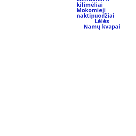
kilimėliai
Mokomieji 
naktipuodžiai
Lėlės
Namų kvapai