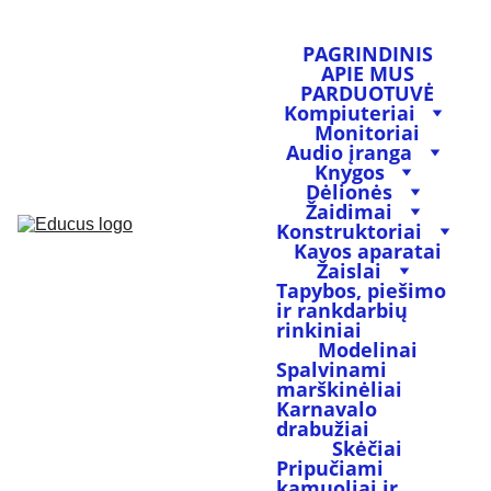
PAGRINDINIS
APIE MUS
PARDUOTUVĖ
Kompiuteriai
Monitoriai
Audio įranga
Knygos
Dėlionės
Žaidimai
Konstruktoriai
Kavos aparatai
Žaislai
Tapybos, piešimo 
ir rankdarbių 
rinkiniai
Modelinai
Spalvinami 
marškinėliai
Karnavalo 
drabužiai
Skėčiai
Pripučiami 
kamuoliai ir 